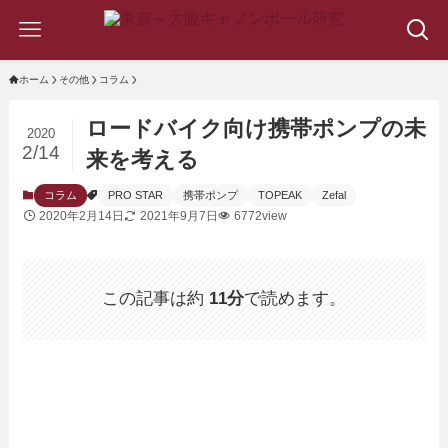
ホーム
その他
コラム
ロードバイク向け携帯ポンプの未
2020
2/14
来を考える
コラム
PRO STAR
携帯ポンプ
TOPEAK
Zefal
2020年2月14日
2021年9月7日
6772view
この記事は約
11分
で読めます。