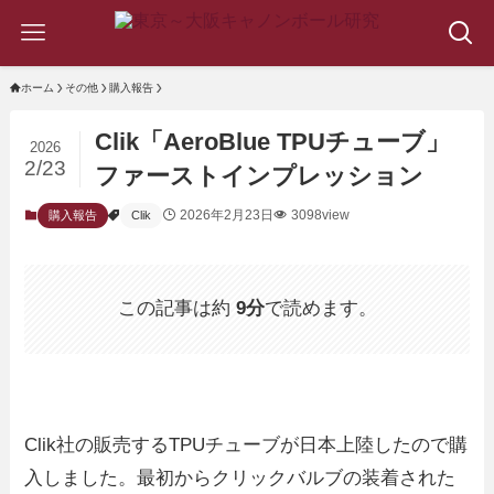
ホーム
その他
購入報告
Clik「AeroBlue TPUチューブ」
2026
2/23
ファーストインプレッション
2026年2月23日
3098view
購入報告
Clik
この記事は約
9分
で読めます。
Clik社の販売するTPUチューブが日本上陸したので購
入しました。最初からクリックバルブの装着された