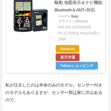
駆動 地図表示＆ナビ機能
Bluetooth＆ANT+対応
created by
Rinker
ブライトン(Bryton)
¥46,200
(2026/08/09
06:21:04時点 Amazon調べ-
詳細)
Amazon
楽天市場
Yahooショッピング
私が注文したのは本体のみのモデル。センサー付き
のモデルもありますが、センサー類は家に沢山ある
ので。