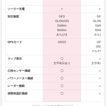
ソーラー充電
×
×
対応衛星
GPS
GPS
GLONASS
GLONAS
Galileo
Galileo
Beidou
Beidou
みちびき
みちびき
GPSモード
GNSS
GPS
GNSS
マルチGNS
マップ表示
◯
○
文字表示あり
文字表示あ
心拍センサー接続
◯
○
パワーメーター接続
◯
○
レーダー接続
◯
○
深部体温計接続
◯
○