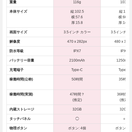
重量
116g
103g
本体サイズ
縦:102.5
縦:101
横:57.6
横:60.0
厚:15.8
厚:14.5
画面サイズ
3.5インチ カラー
3.5インチ 
解像度
470 x 282px
480 x 320
防水等級
IPX7
IPX7
バッテリー容量
2100mAh
1250mA
充電端子
Type-C
Type-C
稼働時間(公称)
50時間
35時間
稼働時間(実測)
47時間？
36時間？
(推定)
(推定)
内蔵ストレージ
32GB
32GB
タッチパネル
◯
○
物理ボタン
ボタン: 4個
ボタン: 6