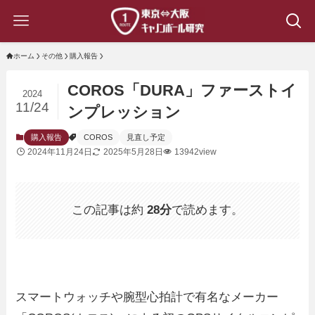
ホーム
その他
購入報告
COROS「DURA」ファーストイ
2024
11/24
ンプレッション
購入報告
COROS
見直し予定
2024年11月24日
2025年5月28日
13942view
この記事は約
28分
で読めます。
スマートウォッチや腕型心拍計で有名なメーカー