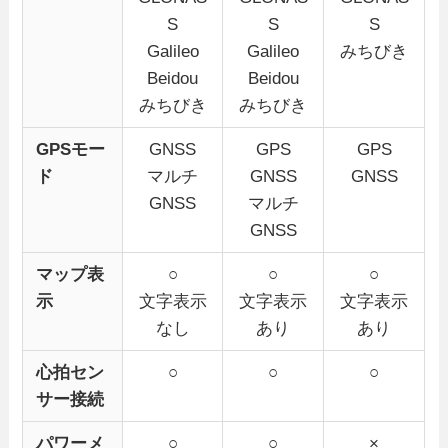
S
S
S
Galileo
Galileo
みちびき
Beidou
Beidou
みちびき
みちびき
GPSモー
GNSS
GPS
GPS
ド
マルチ
GNSS
GNSS
GNSS
マルチ
GNSS
マップ表
○
○
○
示
文字表示
文字表示
文字表示
なし
あり
あり
心拍セン
○
○
○
サー接続
パワーメ
○
○
×