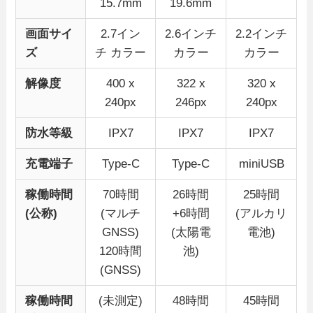
15.7mm
19.6mm
画面サイ
2.7イン
2.6インチ
2.2インチ
ズ
チ カラー
カラー
カラー
解像度
400 x
322 x
320 x
240px
246px
240px
防水等級
IPX7
IPX7
IPX7
充電端子
Type-C
Type-C
miniUSB
稼働時間
70時間
26時間
25時間
(公称)
(マルチ
+6時間
(アルカリ
GNSS)
(太陽電
電池)
120時間
池)
(GNSS)
稼働時間
(未測定)
48時間
45時間