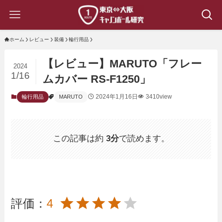
ホーム
レビュー
装備
輪行用品
【レビュー】MARUTO「フレー
2024
1/16
ムカバー RS-F1250」
2024年1月16日
3410view
輪行用品
MARUTO
この記事は約
3分
で読めます。
評価：
4