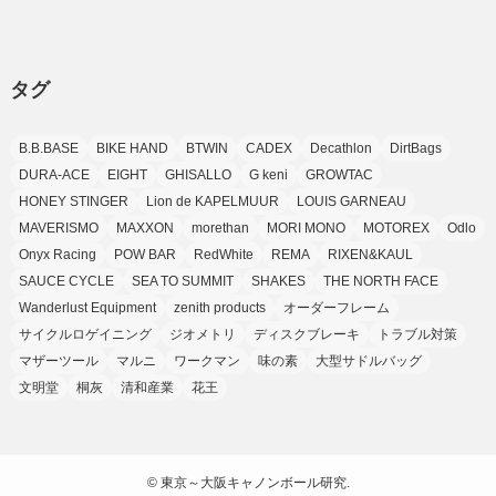
(37)
(11)
(9)
(6)
(5)
(6)
(2)
(3)
(7)
(25)
(9)
(9)
(6)
(1)
(12)
(9)
タグ
(7)
(7)
(9)
(4)
(6)
B.B.BASE
BIKE HAND
BTWIN
CADEX
Decathlon
DirtBags
(7)
(15)
(10)
DURA-ACE
EIGHT
GHISALLO
G keni
GROWTAC
(9)
HONEY STINGER
Lion de KAPELMUUR
LOUIS GARNEAU
(21)
MAVERISMO
MAXXON
morethan
MORI MONO
MOTOREX
Odlo
(8)
Onyx Racing
POW BAR
RedWhite
REMA
RIXEN&KAUL
SAUCE CYCLE
SEA TO SUMMIT
SHAKES
THE NORTH FACE
Wanderlust Equipment
zenith products
オーダーフレーム
サイクルロゲイニング
ジオメトリ
ディスクブレーキ
トラブル対策
マザーツール
マルニ
ワークマン
味の素
大型サドルバッグ
文明堂
桐灰
清和産業
花王
©
東京～大阪キャノンボール研究.