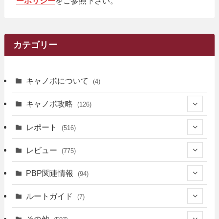
ーポリシー
をご参照下さい。
カテゴリー
キャノボについて
(4)
キャノボ攻略
(126)
(39)
レポート
(516)
(12)
(36)
(34)
レビュー
(775)
(17)
(12)
(5)
(371)
(7)
(161)
PBP関連情報
(94)
(3)
(3)
(4)
(14)
(111)
(9)
(258)
(6)
(4)
ルートガイド
(7)
(3)
(13)
(7)
(18)
(49)
(6)
(6)
(101)
(3)
(47)
(29)
(1)